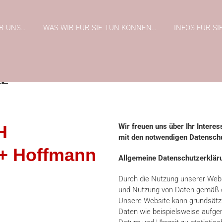
R UNS…
WAS WIR FÜR SIE TUN KÖNNEN…
INFOS FÜR SI
tz
H
Wir freuen uns über Ihr Inter
mit den notwendigen Datenschu
+ Hoffmann
Allgemeine Datenschutzerklär
Durch die Nutzung unserer Websi
und Nutzung von Daten gemäß d
Unsere Website kann grundsätzl
Daten wie beispielsweise aufge