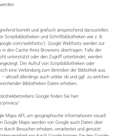
 werden.
reifend korrekt und grafisch ansprechend darzustellen,
 Scriptbibliotheken und Schriftbibliotheken wie z. B.
google.com/webfonts/). Google Webfonts werden zur
n den Cache Ihres Browsers übertragen. Falls der
ht unterstützt oder den Zugriff unterbindet, werden
 angezeigt. Der Aufruf von Scriptbibliotheken oder
isch eine Verbindung zum Betreiber der Bibliothek aus.
 – aktuell allerdings auch unklar ob und ggf. zu welchen
rechender Bibliotheken Daten erheben.
bliothekbetreibers Google finden Sie hier:
s/privacy/
e Maps API, um geographische Informationen visuell
von Google Maps werden von Google auch Daten über
n durch Besucher erhoben, verarbeitet und genutzt.
Datenverarbeitung durch Google können Sie den Google-