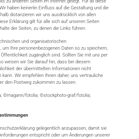
s zu anderen Seiten im Internet gelegt. Für all diese
Wir haben keinerlei Einfluss auf die Gestaltung und die
shalb distanzieren wir uns ausdrücklich von allen
Diese Erklärung gilt für alle sich auf unseren Seiten
nhalte der Seiten, zu denen die Links führen.
echnischen und organisatorischen
 um Ihre personenbezogenen Daten so zu speichern,
Öffentlichkeit zugänglich sind. Sollten Sie mit uns per
 so weisen wir Sie darauf hin, dass bei diesem
chkeit der übermittelten Informationen nicht
n kann. Wir empfehlen Ihnen daher, uns vertrauliche
über den Postweg zukommen zu lassen.
a; ©magann/fotolia; ©stockphoto-graf/fotolia;
bestimmungen
enschutzerklärung gelegentlich anzupassen, damit sie
n Anforderungen entspricht oder um Änderungen unserer