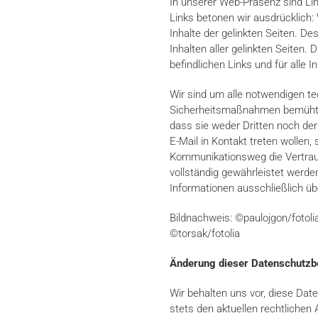
In unserer Web-Präsenz sind Link
Links betonen wir ausdrücklich: 
Inhalte der gelinkten Seiten. De
Inhalten aller gelinkten Seiten. 
befindlichen Links und für alle I
Wir sind um alle notwendigen t
Sicherheitsmaßnahmen bemüht,
dass sie weder Dritten noch der 
E-Mail in Kontakt treten wollen,
Kommunikationsweg die Vertrauli
vollständig gewährleistet werde
Informationen ausschließlich 
Bildnachweis: ©paulojgon/fotoli
©torsak/fotolia
Änderung dieser Datenschutz
Wir behalten uns vor, diese Dat
stets den aktuellen rechtliche